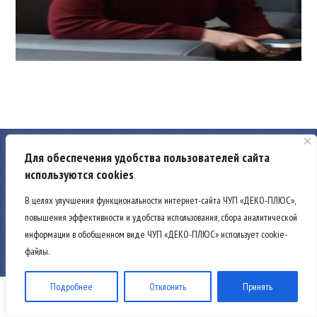
Для обеспечения удобства пользователей сайта
используются cookies
В целях улучшения функциональности интернет-сайта ЧУП «ДЕКО-ПЛЮС»,
ЧУП «Деко-Плюс», УНП 290473403, ОКПО 29267801
повышения эффективности и удобства использования, сбора аналитической
225306 г. Кобрин, ул. Дзержинского, 24 А-3,
информации в обобщенном виде ЧУП «ДЕКО-ПЛЮС» использует cookie-
Директор: Подгурский Николай Николаевич
(на основании Устава)
файлы.
Подробнее
Отклонить
Принять