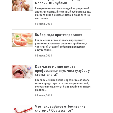
молочными зубами
В современное время каждый из родителей
знает, что каждый молочный зуб важен, ведь
их состояние во многом может сказаться на
состоянии ...
02 июля, 2018
Выбор вида протезирования
Современная стоматология предлагает
различны варианты решения проблемы, с
частичной утратой зубов или полным их
отсутствием. ...
02 июля, 2018
Как часто можно делать
профессиональную чистку зубов у
стоматолога?
Своевременный визит к врачу стоматологу
может предотвратить ряд неприятностей,
которые иногда могут быть крайне опасным
(кариес, ...
02 июля, 2018
Что такое зубное отбеливание
системой Opalescence?