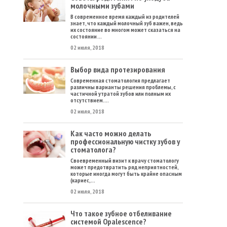
молочными зубами
В современное время каждый из родителей
знает, что каждый молочный зуб важен, ведь
их состояние во многом может сказаться на
состоянии ...
02 июля, 2018
Выбор вида протезирования
Современная стоматология предлагает
различны варианты решения проблемы, с
частичной утратой зубов или полным их
отсутствием. ...
02 июля, 2018
Как часто можно делать
профессиональную чистку зубов у
стоматолога?
Своевременный визит к врачу стоматологу
может предотвратить ряд неприятностей,
которые иногда могут быть крайне опасным
(кариес, ...
02 июля, 2018
Что такое зубное отбеливание
системой Opalescence?